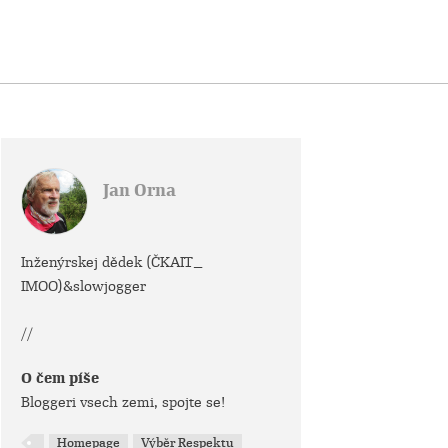
Jan Orna
Inženýrskej dědek (ČKAIT_
IMOO)&slowjogger
//
O čem píše
Bloggeri vsech zemi, spojte se!
Homepage
Výběr Respektu