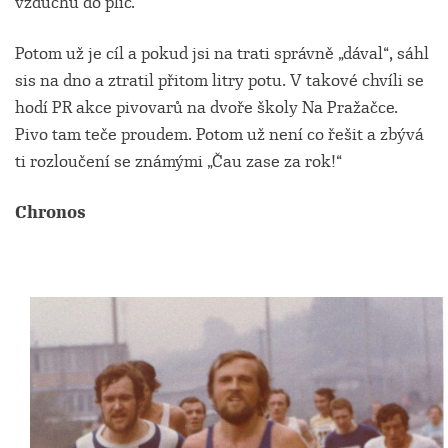
vzduchu do plic.
Potom už je cíl a pokud jsi na trati správně „dával“, sáhl
sis na dno a ztratil přitom litry potu. V takové chvíli se
hodí PR akce pivovarů na dvoře školy Na Pražačce.
Pivo tam teče proudem. Potom už není co řešit a zbývá
ti rozloučení se známými „Čau zase za rok!“
Chronos