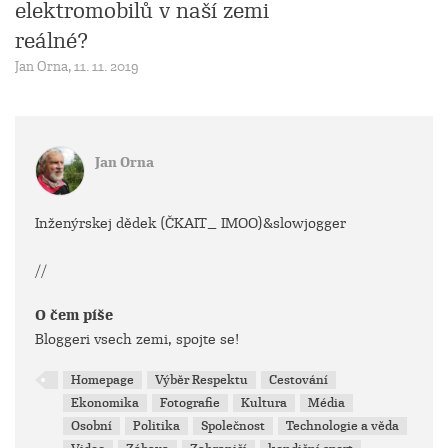
elektromobilů v naší zemi
reálné?
Jan Orna, 11. 11. 2019
Jan Orna
Inženýrskej dědek (ČKAIT_ IMOO)&slowjogger
//
O čem píše
Bloggeri vsech zemi, spojte se!
Homepage
Výběr Respektu
Cestování
Ekonomika
Fotografie
Kultura
Média
Osobní
Politika
Společnost
Technologie a věda