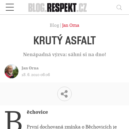
Respekt
Vy
Blog |
Jan Orna
KRUTÝ ASFALT
Nenápadná výzva: sáhni si na dno!
Jan Orna
18. 6. 2010 06:06
B
ěchovice
První dochovaná zmínka o Běchovicích je