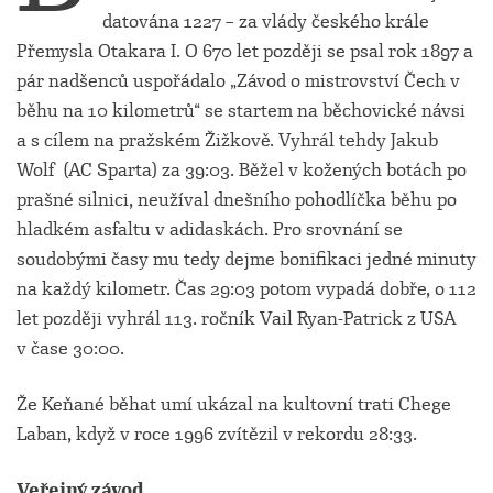
datována 1227 – za vlády českého krále
Přemysla Otakara I. O 670 let později se psal rok 1897 a
pár nadšenců uspořádalo „Závod o mistrovství Čech v
běhu na 10 kilometrů“ se startem na běchovické návsi
a s cílem na pražském Žižkově. Vyhrál tehdy Jakub
Wolf (AC Sparta) za 39:03. Běžel v kožených botách po
prašné silnici, neužíval dnešního pohodlíčka běhu po
hladkém asfaltu v adidaskách. Pro srovnání se
soudobými časy mu tedy dejme bonifikaci jedné minuty
na každý kilometr. Čas 29:03 potom vypadá dobře, o 112
let později vyhrál 113. ročník Vail Ryan-Patrick z USA
v čase 30:00.
Že Keňané běhat umí ukázal na kultovní trati Chege
Laban, když v roce 1996 zvítězil v rekordu 28:33.
Veřejný závod