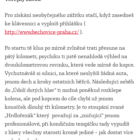
Pro získání neobyčejného zážitku stačí, když zasedneš
ke klávesnici a vyplníš přihlášku (
http://www.bechovice-praha.cz/
).
Po startu tě klus po mírně zvlněné trati přesune na
pátý kilometr, psychiku ti jistě nenahlodá výhled na
dvoukilometrovou rovinku, která vede mírně do kopce.
Vychutnáváš si silnici, na které neslyšíš žádná auta,
jenom dech a kroky ostatních běžců. Následující seběh
do „Údolí dutých hlav“ ti možná poněkud rozklepe
kolena, ale pod kopcem do cíle chybí už jenom
kousíček dlouhý tři kilometry. Je to stoupání zvané
„Hrdlořezák“ který považují za „zničující“ jenom
profesionálové, při kondičním tempíčku tady vypudíš
z hlavy všechny starosti kromě jediné – jak dostat více